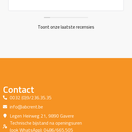
Toont onze laatste recensies
Contact
0032 (0)9/236.35.35
info@abcrent.be
Legen Heirweg 21, 9890 Gavere
Technische bijstand na openingsuren
(ook WhatsApp): 0486/665.505