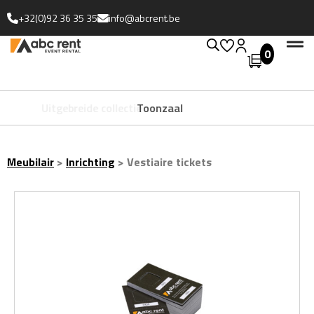
+32(0)92 36 35 35
info@abcrent.be
0
Uitgebreide collectie
Toonzaal
Meubilair
>
Inrichting
>
Vestiaire tickets