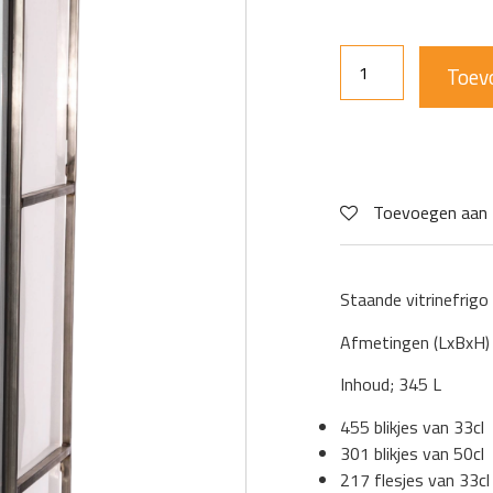
Toev
Toevoegen aan 
Staande vitrinefrigo
Afmetingen (LxBxH
Inhoud; 345 L
455 blikjes van 33cl
301 blikjes van 50cl
217 flesjes van 33cl