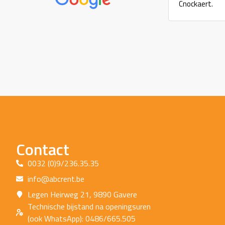
Cnockaert.
Contact
0032 (0)9/236.35.35
info@abcrent.be
Legen Heirweg 21, 9890 Gavere
Technische bijstand na openingsuren
(ook WhatsApp): 0486/665.505