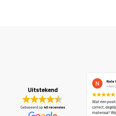
Nele 
4 April
Uitstekend
Wat een positi
correct, degel
Gebaseerd op
40 recensies
materiaal ! Wi