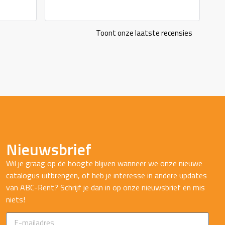
Toont onze laatste recensies
Nieuwsbrief
Wil je graag op de hoogte blijven wanneer we onze nieuwe
catalogus uitbrengen, of heb je interesse in andere updates
van ABC-Rent? Schrijf je dan in op onze nieuwsbrief en mis
niets!