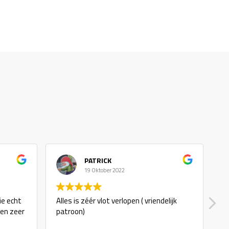
PATRICK
19 Oktober 2022
ie echt
Alles is zéér vlot verlopen ( vriendelijk
g
 en zeer
patroon)