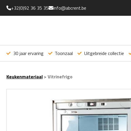
+32(0)92 36 35 35
info@abcrent.be
30 jaar ervaring
Toonzaal
Uitgebreide collectie
Keukenmateriaal
>
Vitrinefrigo