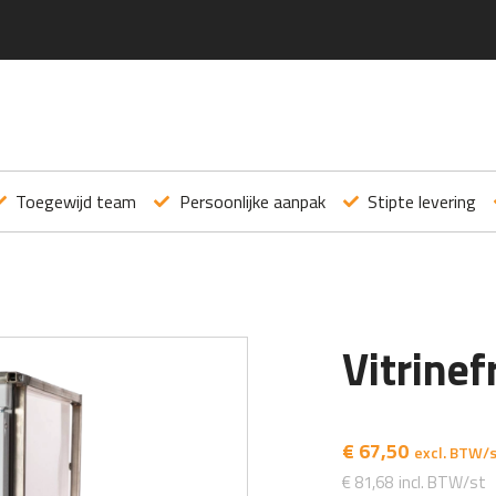
Toegewijd team
Persoonlijke aanpak
Stipte levering
Vitrinef
€
67,50
€
81,68