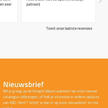
 en zeer
patroon)
Toont onze laatste recensies
Nieuwsbrief
Wil je graag op de hoogte blijven wanneer we onze nieuwe
catalogus uitbrengen, of heb je interesse in andere updates
van ABC-Rent? Schrijf je dan in op onze nieuwsbrief en mis