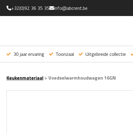
+32(0)92 36 35 35
info@abcrent.be
30 jaar ervaring
Toonzaal
Uitgebreide collectie
Keukenmateriaal
>
Voedselwarmhoudwagen 16GN