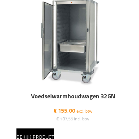
Voedselwarmhoudwagen 32GN
€ 155,00
excl. btw
€ 187,55
incl. btw
BEKIJK PRODUCT