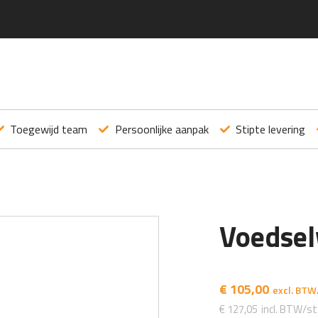
Toegewijd team
Persoonlijke aanpak
Stipte levering
Voedse
€
105,00
€
127,05