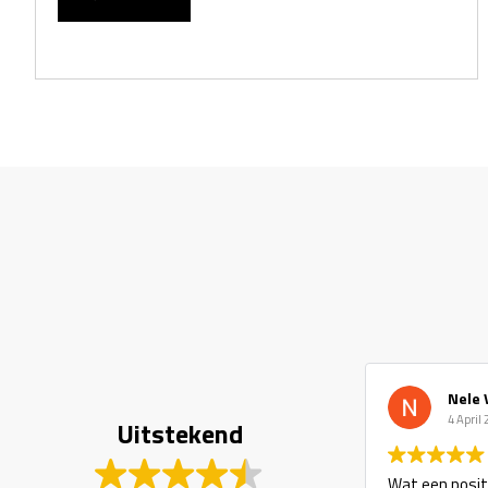
Nele 
4 April
Uitstekend
Wat een positi