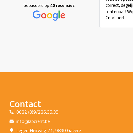
correct, degel
Gebaseerd op
40 recensies
materiaal ! Wi
Cnockaert.
Contact
0032 (0)9/236.35.35
info@abcrent.be
Legen Heirweg 21, 9890 Gavere