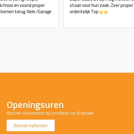
ijk/mooi en vooral proper
staan voor hun zaak. Zeer proper
j komen terug. Nele /Garage
ordentelijk Top
Openingsuren
Bezoek showroom bij voorkeur na afspraak
Bezoek inplannen