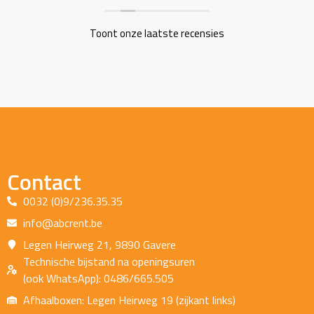
Toont onze laatste recensies
Contact
0032 (0)9/236.35.35
info@abcrent.be
Legen Heirweg 21, 9890 Gavere
Technische bijstand na openingsuren
(ook WhatsApp): 0486/665.505
Afhaalboxen: Legen Heirweg 19 (zijkant links)