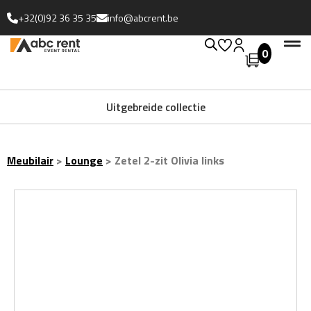
+32(0)92 36 35 35
info@abcrent.be
0
Toegewijd team
Meubilair
>
Lounge
>
Zetel 2-zit Olivia links