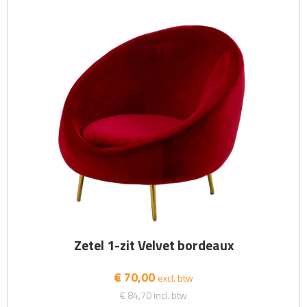
Zetel 1-zit Velvet bordeaux
€ 70,00
excl. btw
€ 84,70
incl. btw