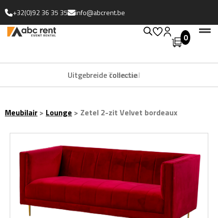
+32(0)92 36 35 35
info@abcrent.be
0
Uitgebreide collectie
Meubilair
>
Lounge
>
Zetel 2-zit Velvet bordeaux