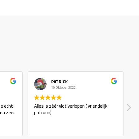
PATRICK
19 Oktober 2022
ie echt
Alles is zéér vlot verlopen ( vriendelijk
g
 en zeer
patroon)