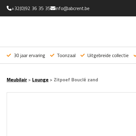
+32(0)92 36 35 35
info@abcrent.be
30 jaar ervaring
Toonzaal
Uitgebreide collectie
Meubilair
>
Lounge
>
Zitpoef Bouclé zand