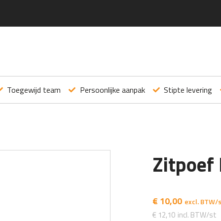
Toegewijd team
Persoonlijke aanpak
Stipte levering
Zitpoef
€
10,00
€
12,10