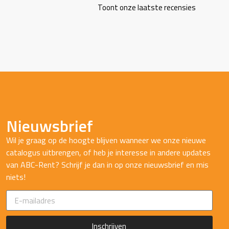
Toont onze laatste recensies
Nieuwsbrief
Wil je graag op de hoogte blijven wanneer we onze nieuwe
catalogus uitbrengen, of heb je interesse in andere updates
van ABC-Rent? Schrijf je dan in op onze nieuwsbrief en mis
niets!
Inschrijven