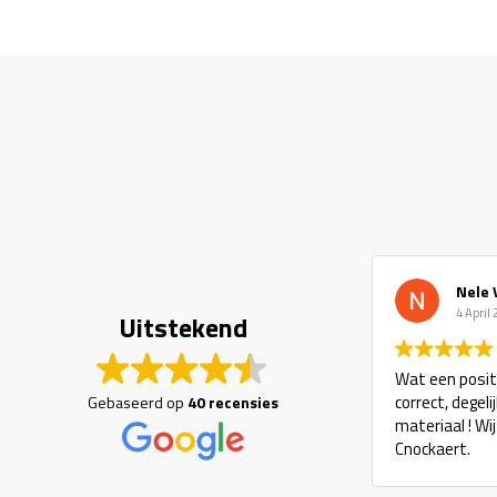
Nele 
4 April
Uitstekend
Wat een positi
correct, degel
Gebaseerd op
40 recensies
materiaal ! Wi
Cnockaert.