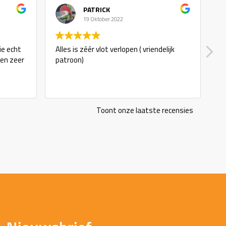
PATRICK
19 Oktober 2022
ie echt
Alles is zéér vlot verlopen ( vriendelijk
g
 en zeer
patroon)
Toont onze laatste recensies