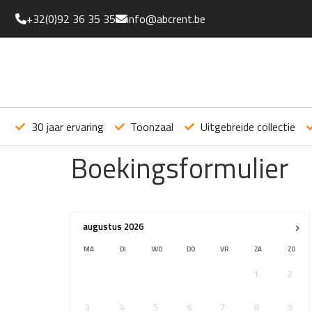
+32(0)92 36 35 35
info@abcrent.be
30 jaar ervaring
Toonzaal
Uitgebreide collectie
Boekingsformulier
›
augustus
2026
MA
DI
WO
DO
VR
ZA
ZO
1
2
3
4
5
6
7
8
9