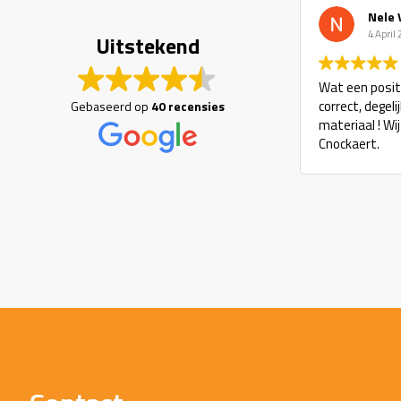
Nele 
4 April
Uitstekend
Wat een positi
correct, degel
Gebaseerd op
40 recensies
materiaal ! Wi
Cnockaert.