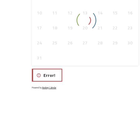
10
11
12
13
14
15
16
17
18
19
20
21
22
23
24
25
26
27
28
29
30
31
Error!
Powered by
Booking Calendar