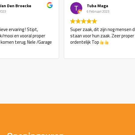
Van Den Broecke
Tuba Maga
 2023
6 Februari 2023
eve ervaring ! Stipt,
Super zaak, dit zijn nog mensen d
ijk/mooi en vooral proper
staan voor hun zaak. Zeer proper
j komen terug. Nele /Garage
ordentelijk Top