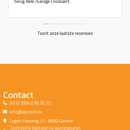
terug. Nele /Garage Cnockaert.
Toont onze laatste recensies
Contact
0032 (0)9/236.35.35
info@abcrent.be
Legen Heirweg 21, 9890 Gavere
Technische bijstand na openingsuren