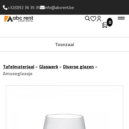
+32(0)92 36 35 35
info@abcrent.be
0
Uitgebreide collectie
Toonzaal
Tafelmateriaal
>
Glaswerk
>
Diverse glazen
>
Amuseglaasje