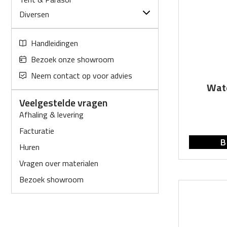
Vazen en kaarshouders
Warmen
Parasol
Diversen
Koelen
Plooitenten
Verlichting
Warme dranken
Verwarming
Handleidingen
Klein keukenmateriaal
Overig
Bezoek onze showroom
Elektrische accessoires
Afwas
Neem contact op voor advies
Afhaalbox/nachtsluis
Wate
Vloerbekleding
Veelgestelde vragen
Handmatig transport
Afhaling & levering
Brandblusser
Facturatie
B
Huren
Vragen over materialen
Bezoek showroom