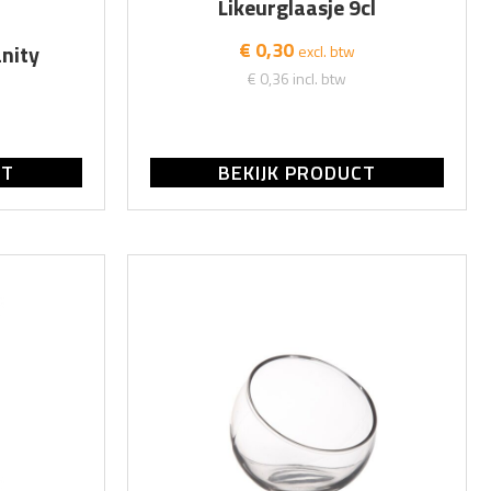
Likeurglaasje 9cl
€ 0,30
nity
excl. btw
€ 0,36
incl. btw
CT
BEKIJK PRODUCT