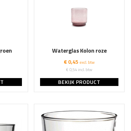
groen
Waterglas Kolon roze
€ 0,45
excl. btw
€ 0,54
incl. btw
CT
BEKIJK PRODUCT