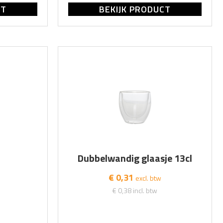
CT
BEKIJK PRODUCT
Dubbelwandig glaasje 13cl
€ 0,31
excl. btw
€ 0,38
incl. btw