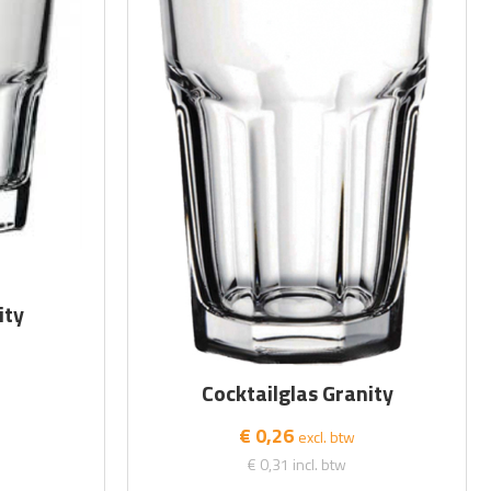
ity
Cocktailglas Granity
€ 0,26
excl. btw
€ 0,31
incl. btw