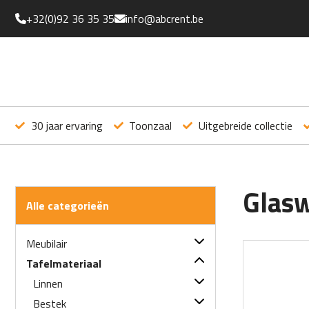
+32(0)92 36 35 35
info@abcrent.be
30 jaar ervaring
Toonzaal
Uitgebreide collectie
Glas
Alle categorieën
Meubilair
Tafels
Tafelmateriaal
Statafels
Linnen
Sokkels
Bestek
Servetten