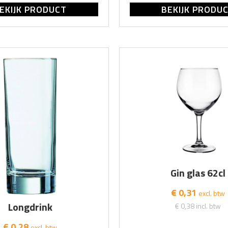
EKIJK PRODUCT
BEKIJK PRODU
Gin glas 62cl
€ 0,31
excl. btw
Longdrink
€ 0,38
incl. btw
€ 0,28
excl. btw