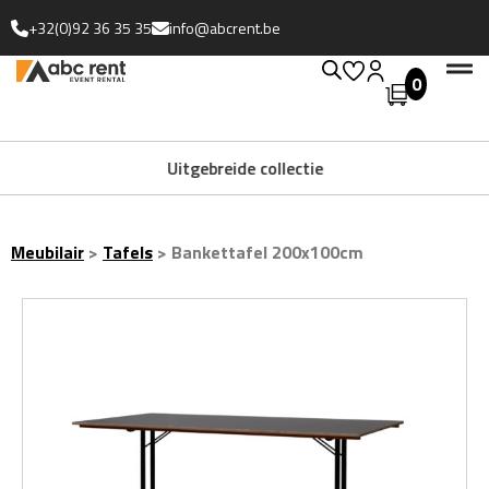
+32(0)92 36 35 35
info@abcrent.be
0
Uitgebreide collectie
Meubilair
>
Tafels
>
Bankettafel 200x100cm