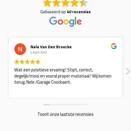
Gebaseerd op
40 recensies
Den Broecke
Tuba Maga
6 Februari 2023
rvaring ! Stipt, correct,
Super zaak, dit zijn nog
ooral proper materiaal ! Wij komen
e Cnockaert.
Toont onze laatste recensies