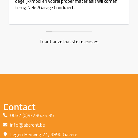
degelijk/mooi en vooral proper materiaal ! Wij komen
terug. Nele /Garage Cnockaert.
Toont onze laatste recensies
Contact
0032 (0)9/236.35.35
info@abcrent.be
Legen Heirweg 21, 9890 Gavere