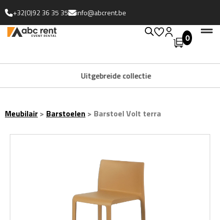
+32(0)92 36 35 35
info@abcrent.be
0
Uitgebreide collectie
Meubilair
>
Barstoelen
>
Barstoel Volt terra