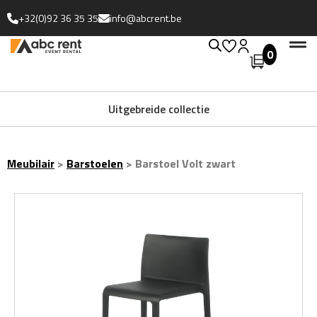
+32(0)92 36 35 35
info@abcrent.be
0
Uitgebreide collectie
Meubilair
>
Barstoelen
>
Barstoel Volt zwart