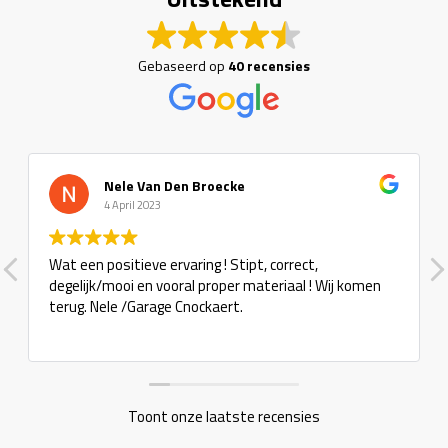
Gebaseerd op
40 recensies
roecke
Tuba Maga
6 Februari 2023
g ! Stipt, correct,
Super zaak, dit zijn nog mense
proper materiaal ! Wij komen
ckaert.
Toont onze laatste recensies