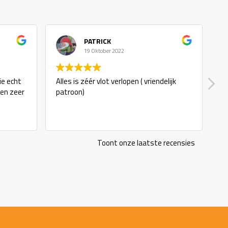
PATRICK
19 Oktober 2022
ie echt
Alles is zéér vlot verlopen ( vriendelijk
g
 en zeer
patroon)
Toont onze laatste recensies