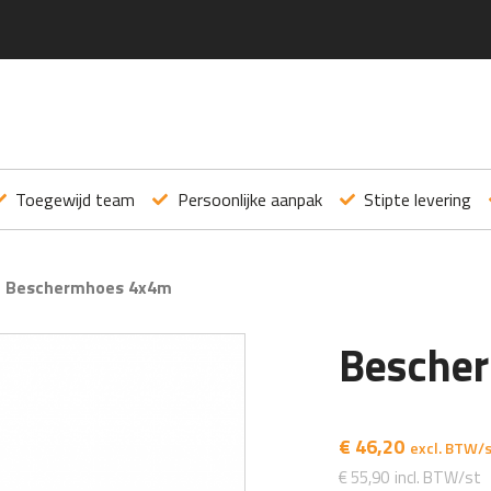
Toegewijd team
Persoonlijke aanpak
Stipte levering
>
Beschermhoes 4x4m
Besche
€
46,20
€
55,90