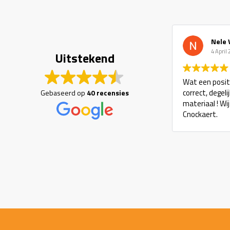
Nele 
4 April
Uitstekend
Wat een positi
correct, degel
Gebaseerd op
40 recensies
materiaal ! Wi
Cnockaert.