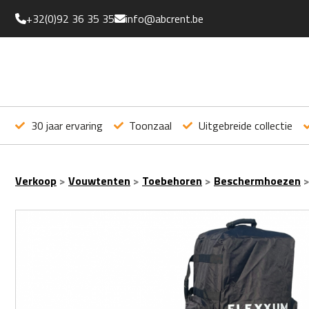
+32(0)92 36 35 35
info@abcrent.be
30 jaar ervaring
Toonzaal
Uitgebreide collectie
Verkoop
>
Vouwtenten
>
Toebehoren
>
Beschermhoezen