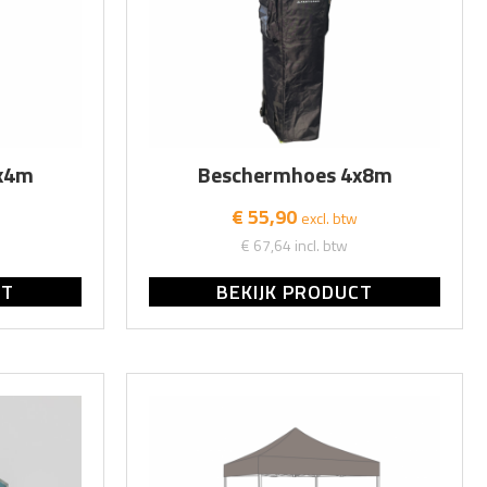
x4m
Beschermhoes 4x8m
€ 55,90
excl. btw
€ 67,64
incl. btw
CT
BEKIJK PRODUCT