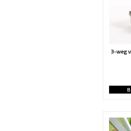
3-weg v
B