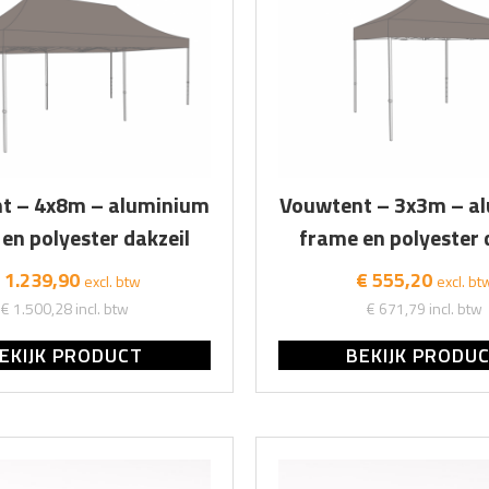
t – 4x8m – aluminium
Vouwtent – 3x3m – a
en polyester dakzeil
frame en polyester 
 1.239,90
€ 555,20
excl. btw
excl. bt
€ 1.500,28
incl. btw
€ 671,79
incl. btw
EKIJK PRODUCT
BEKIJK PRODU