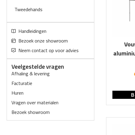
Frames
Beschermhoezen
Tweedehands
Losse onderdelen
Verankering en gewichten
Verbindingen
Handleidingen
Zijwandensets
Bezoek onze showroom
Vou
Neem contact op voor advies
alumini
Veelgestelde vragen
Afhaling & levering
Facturatie
Huren
B
Vragen over materialen
Bezoek showroom