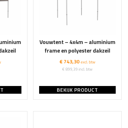
luminium
Vouwtent – 4x4m – aluminium
dakzeil
frame en polyester dakzeil
€ 743,30
w
excl. btw
€ 899,39
incl. btw
CT
BEKIJK PRODUCT