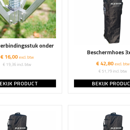
erbindingsstuk onder
Beschermhoes 3
€ 16,00
excl. btw
€ 42,80
excl. btw
€ 19,36
incl. btw
€ 51,79
incl. btw
EKIJK PRODUCT
BEKIJK PRODU