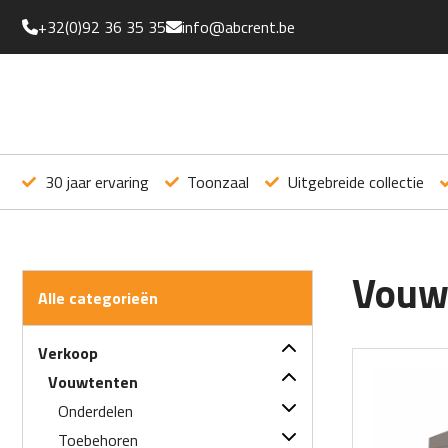
+32(0)92 36 35 35
info@abcrent.be
30 jaar ervaring
Toonzaal
Uitgebreide collectie
Vouw
Alle categorieën
Verkoop
Vouwtenten
Onderdelen
Toebehoren
Dakzeilen