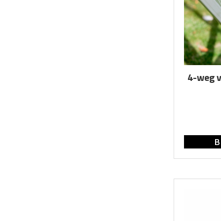
4-weg v
B