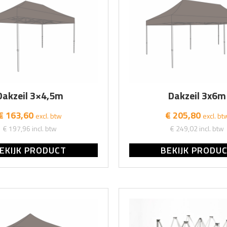
Dakzeil 3×4,5m
Dakzeil 3x6m
€ 163,60
€ 205,80
excl. btw
excl. bt
€ 197,96
incl. btw
€ 249,02
incl. btw
EKIJK PRODUCT
BEKIJK PRODU