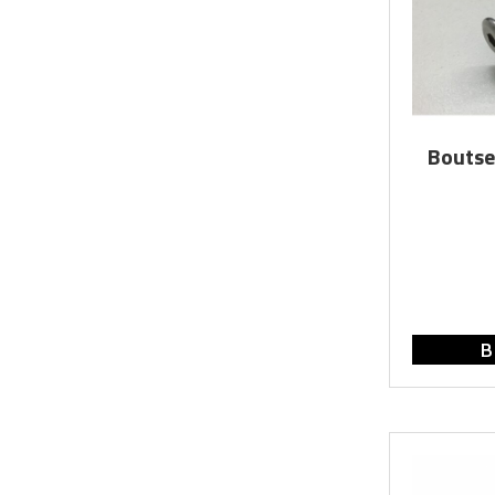
Boutse
B