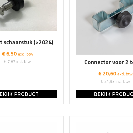
t schaarstuk (>2024)
€ 6,50
excl. btw
Connector voor 2 
€ 7,87
incl. btw
€ 20,60
excl. btw
€ 24,93
incl. btw
EKIJK PRODUCT
BEKIJK PRODU