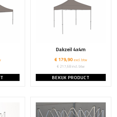
Dakzeil 4x4m
€ 179,90
w
excl. btw
€ 217,68
incl. btw
CT
BEKIJK PRODUCT