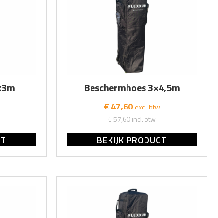
x3m
Beschermhoes 3×4,5m
€ 47,60
excl. btw
€ 57,60
incl. btw
CT
BEKIJK PRODUCT