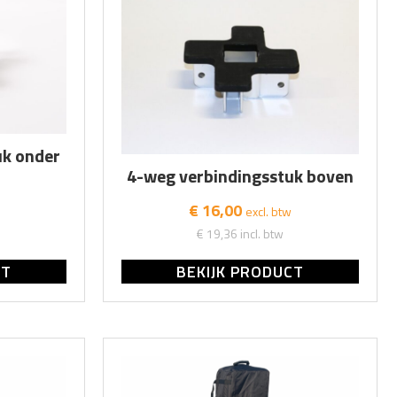
uk onder
4-weg verbindingsstuk boven
€ 16,00
excl. btw
€ 19,36
incl. btw
CT
BEKIJK PRODUCT