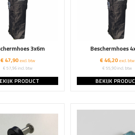
schermhoes 3x6m
Beschermhoes 4
€ 47,90
€ 46,20
excl. btw
excl. btw
€ 57,96
incl. btw
€ 55,90
incl. btw
EKIJK PRODUCT
BEKIJK PRODU