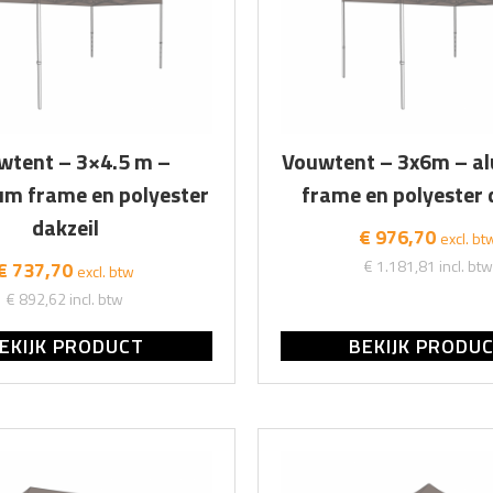
wtent – 3×4.5 m –
Vouwtent – 3x6m – a
um frame en polyester
frame en polyester 
dakzeil
€ 976,70
excl. bt
€ 1.181,81
incl. btw
€ 737,70
excl. btw
€ 892,62
incl. btw
EKIJK PRODUCT
BEKIJK PRODU