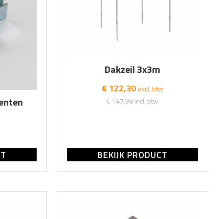
Dakzeil 3x3m
€ 122,30
excl. btw
tenten
€ 147,98
incl. btw
CT
BEKIJK PRODUCT