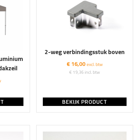
2-weg verbindingsstuk boven
luminium
€ 16,00
excl. btw
dakzeil
€ 19,36
incl. btw
w
CT
BEKIJK PRODUCT