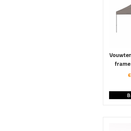
Vouwten
frame 
€
B