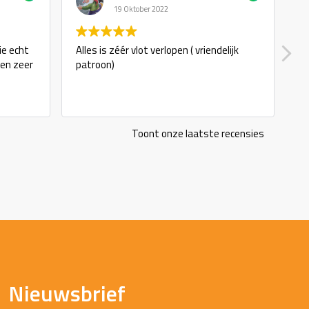
19 Oktober 2022
ie echt
Alles is zéér vlot verlopen ( vriendelijk
g
 en zeer
patroon)
Toont onze laatste recensies
Nieuwsbrief