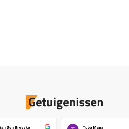
Getuigenissen
Van Den Broecke
Tuba Maga