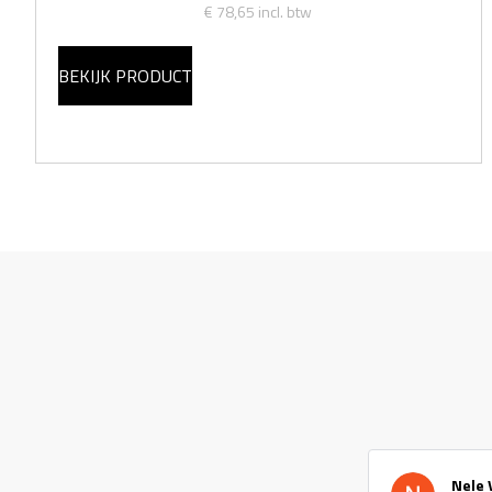
€ 78,65
incl. btw
BEKIJK PRODUCT
Nele 