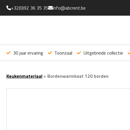
+32(0)92 36 35 35
info@abcrent.be
30 jaar ervaring
Toonzaal
Uitgebreide collectie
Keukenmateriaal
>
Bordenwarmkast 120 borden