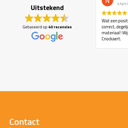
4 April
Uitstekend
Wat een positi
correct, degel
Gebaseerd op
40 recensies
materiaal ! Wi
Cnockaert.
Contact