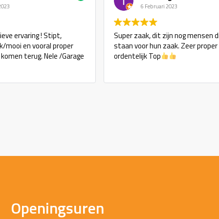
 2023
6 Februari 2023
eve ervaring ! Stipt,
Super zaak, dit zijn nog mensen d
ijk/mooi en vooral proper
staan voor hun zaak. Zeer proper
j komen terug. Nele /Garage
ordentelijk Top
Openingsuren