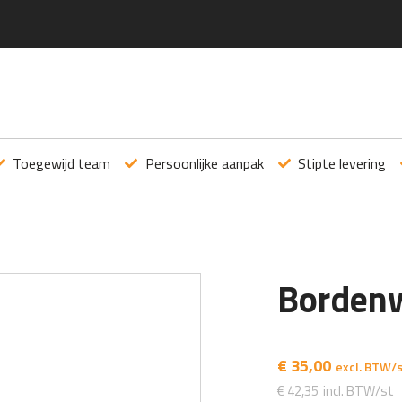
Toegewijd team
Persoonlijke aanpak
Stipte levering
Borden
€
35,00
€
42,35