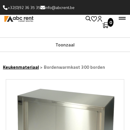
+32(0)92 36 35 35
info@abcrent.be
0
Uitgebreide collectie
Toonzaal
Keukenmateriaal
>
Bordenwarmkast 300 borden