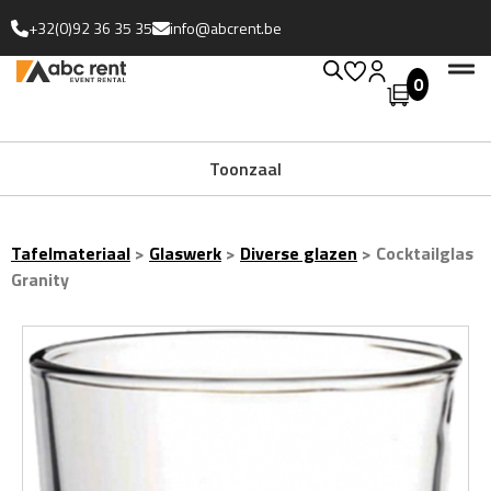
+32(0)92 36 35 35
info@abcrent.be
0
Uitgebreide collectie
Tafelmateriaal
>
Glaswerk
>
Diverse glazen
>
Cocktailglas
Granity