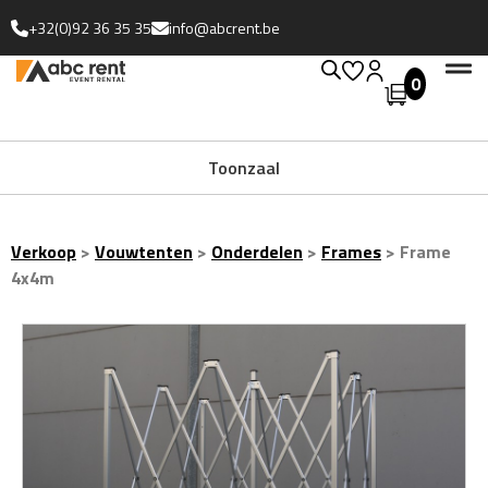
+32(0)92 36 35 35
info@abcrent.be
0
Toonzaal
Verkoop
>
Vouwtenten
>
Onderdelen
>
Frames
>
Frame
4x4m