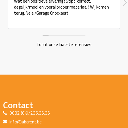
Wat een positieve ervaring ! Stipt, correct,
degelijk/mooi en vooral proper materiaal ! Wij komen
terug. Nele /Garage Cnockaert.
Toont onze laatste recensies
Contact
0032 (0)9/236.35.35
info@abcrent.be