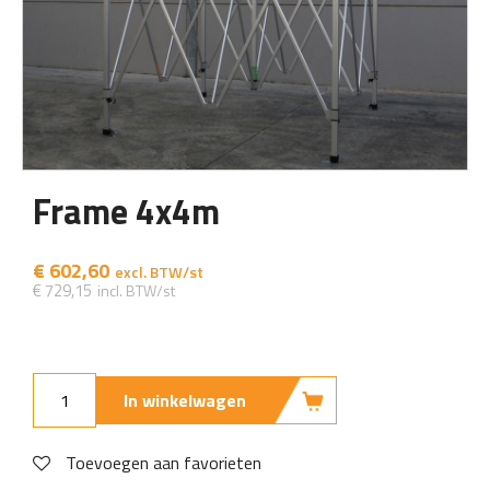
Frame 4x4m
€
602,60
€
729,15
In winkelwagen
Toevoegen aan favorieten