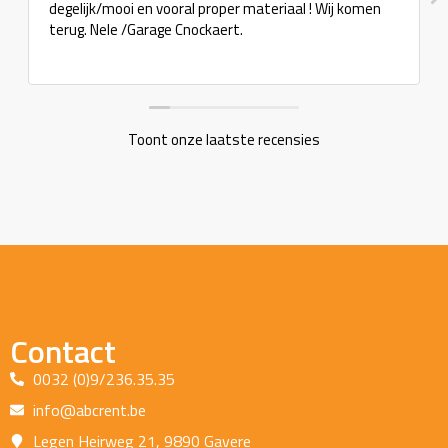
degelijk/mooi en vooral proper materiaal ! Wij komen
terug. Nele /Garage Cnockaert.
Toont onze laatste recensies
Contact
0032 (0)9/236.35.35
info@abcrent.be
Legen Heirweg 21, 9890 Gavere