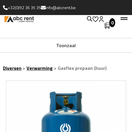
+32(0)92 36 35 35
info@abcrent.be
0
Toonzaal
Diversen
>
Verwarming
>
Gasfles propaan (huur)