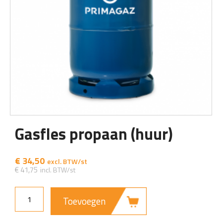
Gasfles propaan (huur)
€
34,50
€
41,75
Toevoegen