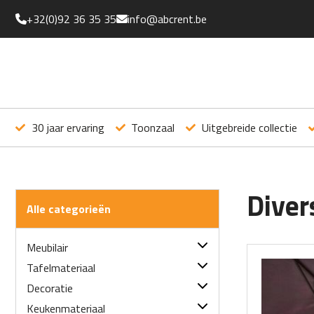
+32(0)92 36 35 35
info@abcrent.be
30 jaar ervaring
Toonzaal
Uitgebreide collectie
Diver
Alle categorieën
Meubilair
Tafels
Tafelmateriaal
Statafels
Linnen
Decoratie
Servetten
Sokkels
Bestek
Diverse deco
Keukenmateriaal