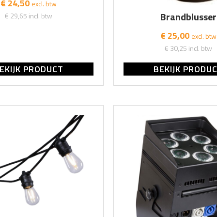
€ 24,50
excl. btw
Brandblusser
€ 29,65
incl. btw
€ 25,00
excl. btw
€ 30,25
incl. btw
EKIJK PRODUCT
BEKIJK PRODU