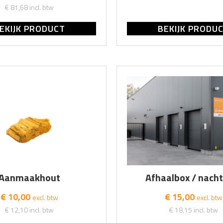
€ 81,68
incl. btw
EKIJK PRODUCT
BEKIJK PRODU
Aanmaakhout
Afhaalbox / nacht
€ 10,00
€ 15,00
excl. btw
excl. btw
€ 12,10
incl. btw
€ 18,15
incl. btw