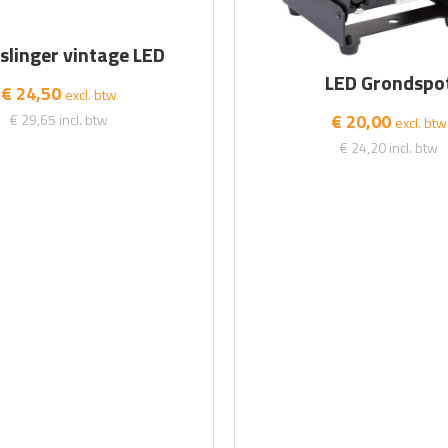
slinger vintage LED
LED Grondspo
€ 24,50
excl. btw
€ 20,00
€ 29,65
incl. btw
excl. btw
€ 24,20
incl. btw