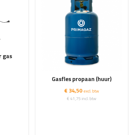
r gas
Gasfles propaan (huur)
€ 34,50
excl. btw
€ 41,75
incl. btw