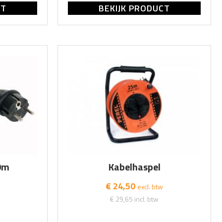
CT
BEKIJK PRODUCT
0m
Kabelhaspel
€ 24,50
excl. btw
€ 29,65
incl. btw