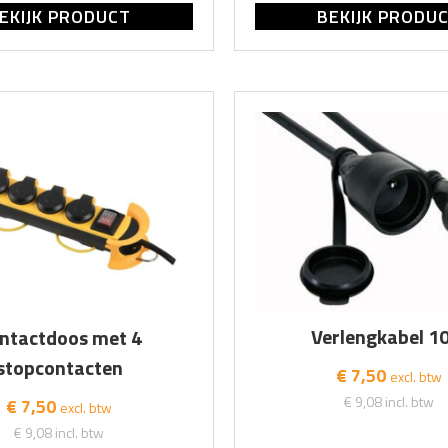
EKIJK PRODUCT
BEKIJK PRODU
Verlengkabel 1
ntactdoos met 4
stopcontacten
€ 7,50
excl. btw
€ 9,08
incl. btw
€ 7,50
excl. btw
€ 9,08
incl. btw