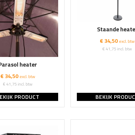
Staande heate
€ 34,50
excl. btw
€ 41,75
incl. btw
Parasol heater
€ 34,50
excl. btw
€ 41,75
incl. btw
EKIJK PRODUCT
BEKIJK PRODU