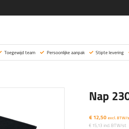
Toegewijd team
Persoonlijke aanpak
Stipte levering
Nap 23
€
12,50
€
15,13