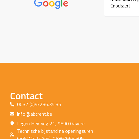
Cnockaert.
Contact
0032 (0)9/236.35.35
info@abcrent.be
Legen Heirweg 21, 9890 Gavere
Technische bijstand na openingsuren
(ook WhatsApp): 0486/665.505