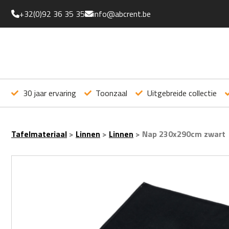
+32(0)92 36 35 35
info@abcrent.be
30 jaar ervaring
Toonzaal
Uitgebreide collectie
Tafelmateriaal
>
Linnen
>
Linnen
>
Nap 230x290cm zwart