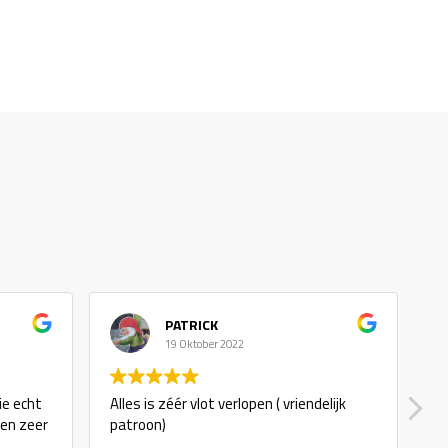
PATRICK
19 Oktober 2022
ie echt
Alles is zéér vlot verlopen ( vriendelijk
g
 en zeer
patroon)