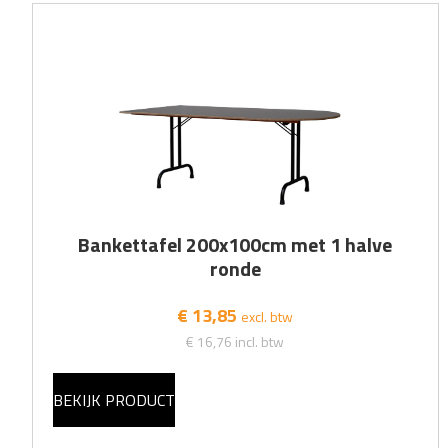
Bankettafel 200x100cm met 1 halve
ronde
€ 13,85
excl. btw
€ 16,76
incl. btw
BEKIJK PRODUCT