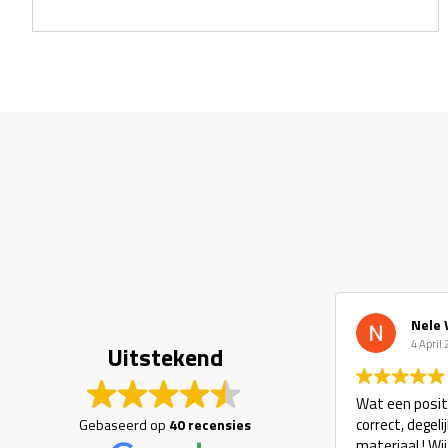
Nele 
4 April
Uitstekend
Wat een positi
correct, degel
Gebaseerd op
40 recensies
materiaal ! Wi