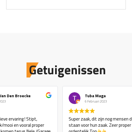
Getuigenissen
Van Den Broecke
Tuba Maga
 2023
6 Februari 2023
eve ervaring ! Stipt,
Super zaak, dit zijn nog mensen d
ijk/mooi en vooral proper
staan voor hun zaak. Zeer proper
j komen terug. Nele /Garage
ordentelijk Top