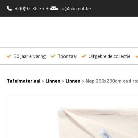
+32(0)92 36 35 35
info@abcrent.be
30 jaar ervaring
Toonzaal
Uitgebreide collectie
Tafelmateriaal
>
Linnen
>
Linnen
>
Nap 290x290cm oud ro