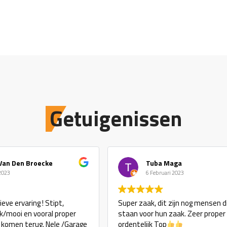
Getuigenissen
Van Den Broecke
Tuba Maga
 2023
6 Februari 2023
eve ervaring ! Stipt,
Super zaak, dit zijn nog mensen d
ijk/mooi en vooral proper
staan voor hun zaak. Zeer proper
j komen terug. Nele /Garage
ordentelijk Top