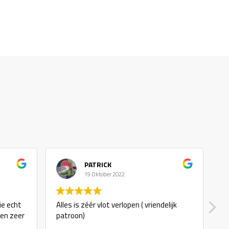
PATRICK
19 Oktober 2022
ie echt
Alles is zéér vlot verlopen ( vriendelijk
g
 en zeer
patroon)