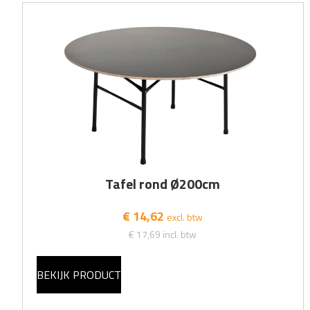
Tafel rond Ø200cm
€ 14,62
excl. btw
€ 17,69
incl. btw
BEKIJK PRODUCT