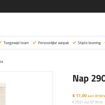
Toegewijd team
Persoonlijke aanpak
Stipte levering
ze
Nap 29
€
17,00
€
20,57