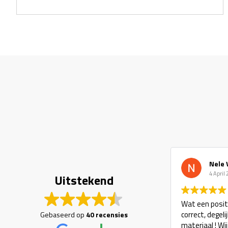
Nele 
4 April
Uitstekend
Wat een positi
correct, degel
Gebaseerd op
40 recensies
materiaal ! Wi