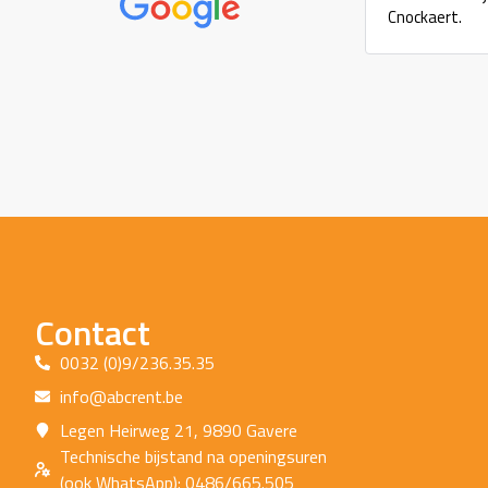
Cnockaert.
Contact
0032 (0)9/236.35.35
info@abcrent.be
Legen Heirweg 21, 9890 Gavere
Technische bijstand na openingsuren
(ook WhatsApp): 0486/665.505