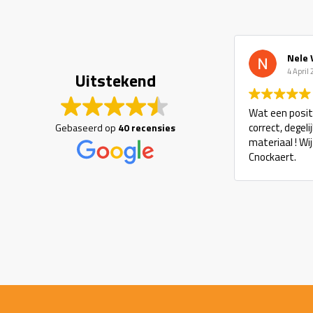
Nele 
4 April
Uitstekend
Wat een positi
correct, degel
Gebaseerd op
40 recensies
materiaal ! Wi
Cnockaert.