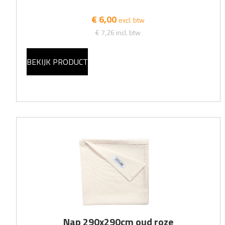
€ 6,00
excl. btw
€ 7,26
incl. btw
BEKIJK PRODUCT
Nap 290x290cm oud roze