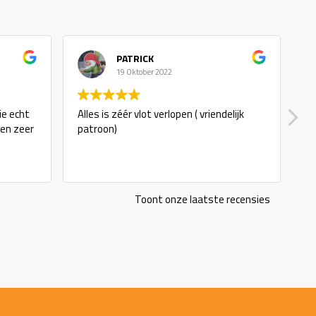
PATRICK
19 Oktober 2022
ie echt
Alles is zéér vlot verlopen ( vriendelijk
g
 en zeer
patroon)
Toont onze laatste recensies