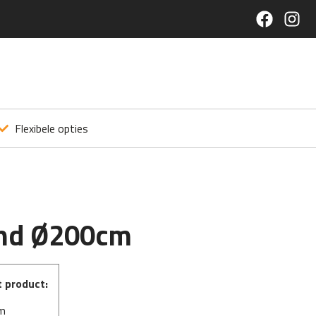
Flexibele opties
ond Ø200cm
t product:
cm