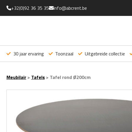
+32(0)92 36 35 35
info@abcrent.be
30 jaar ervaring
Toonzaal
Uitgebreide collectie
Meubilair
>
Tafels
>
Tafel rond Ø200cm