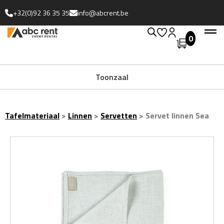
+32(0)92 36 35 35
info@abcrent.be
0
Uitgebreide collectie
Toonzaal
Tafelmateriaal
>
Linnen
>
Servetten
>
Servet linnen Sea