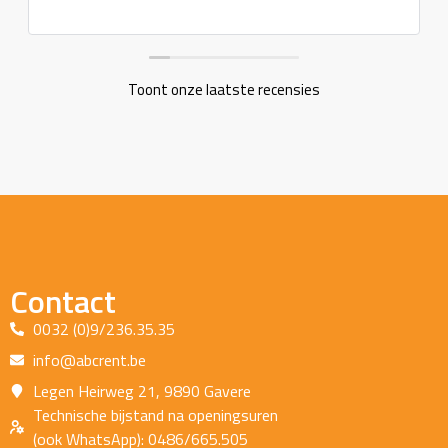
Toont onze laatste recensies
Contact
0032 (0)9/236.35.35
info@abcrent.be
Legen Heirweg 21, 9890 Gavere
Technische bijstand na openingsuren
(ook WhatsApp): 0486/665.505