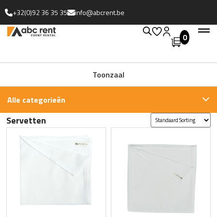
+32(0)92 36 35 35
info@abcrent.be
0
Uitgebreide collectie
Toonzaal
Alle categorieën
Servetten