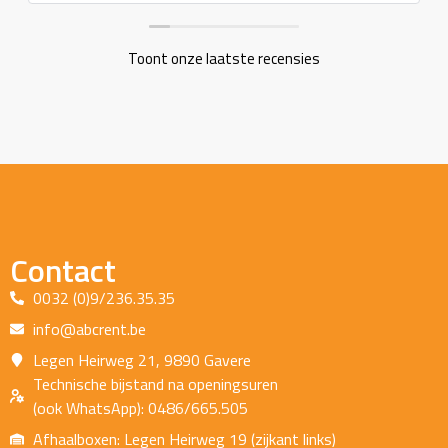
Toont onze laatste recensies
Contact
0032 (0)9/236.35.35
info@abcrent.be
Legen Heirweg 21, 9890 Gavere
Technische bijstand na openingsuren
(ook WhatsApp): 0486/665.505
Afhaalboxen: Legen Heirweg 19 (zijkant links)