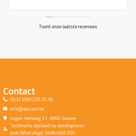
Toont onze laatste recensies
Contact
0032 (0)9/236.35.35
info@abcrent.be
Legen Heirweg 21, 9890 Gavere
Technische bijstand na openingsuren
(ook WhatsApp): 0486/665.505