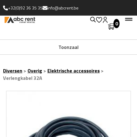
+32(0)92 36 35 35
info@abcrent.be
0
Uitgebreide collectie
Toonzaal
Diversen
>
Overig
>
Elektrische accessoires
>
Verlengkabel 32A