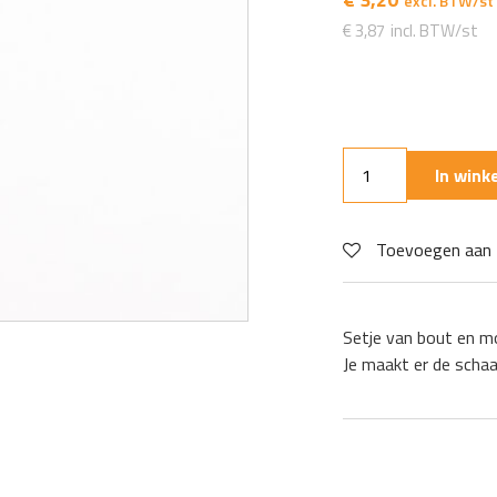
€
3,87
In win
Toevoegen aan 
Setje van bout en m
Je maakt er de scha