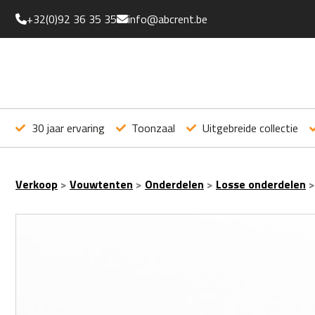
+32(0)92 36 35 35
info@abcrent.be
30 jaar ervaring
Toonzaal
Uitgebreide collectie
Verkoop
>
Vouwtenten
>
Onderdelen
>
Losse onderdelen