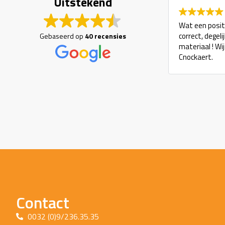
Uitstekend
Wat een positi
correct, degel
Gebaseerd op
40 recensies
materiaal ! Wi
Cnockaert.
Contact
0032 (0)9/236.35.35