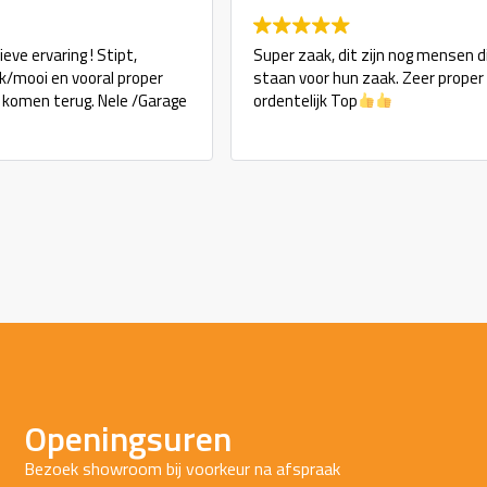
eve ervaring ! Stipt,
Super zaak, dit zijn nog mensen d
ijk/mooi en vooral proper
staan voor hun zaak. Zeer proper
j komen terug. Nele /Garage
ordentelijk Top
Openingsuren
Bezoek showroom bij voorkeur na afspraak