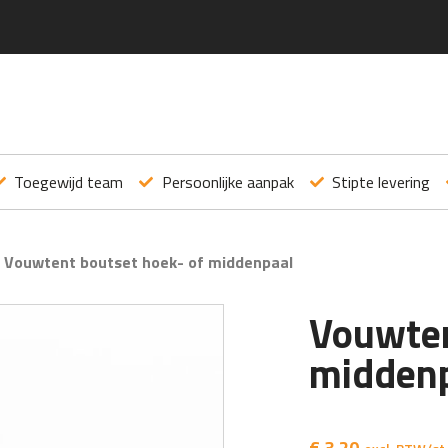
Toegewijd team
Persoonlijke aanpak
Stipte levering
>
Vouwtent boutset hoek- of middenpaal
Vouwten
midden
€
3,20