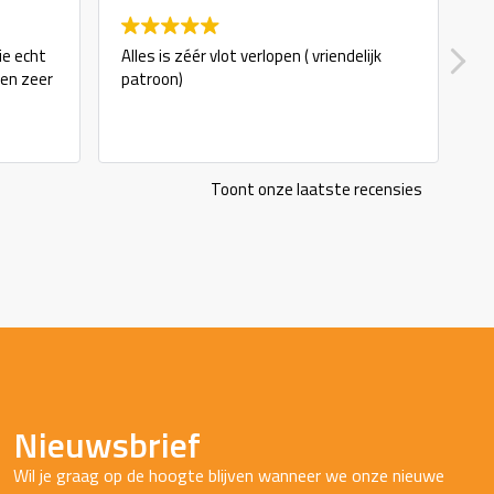
ie echt
Alles is zéér vlot verlopen ( vriendelijk
g
 en zeer
patroon)
Toont onze laatste recensies
Nieuwsbrief
Wil je graag op de hoogte blijven wanneer we onze nieuwe