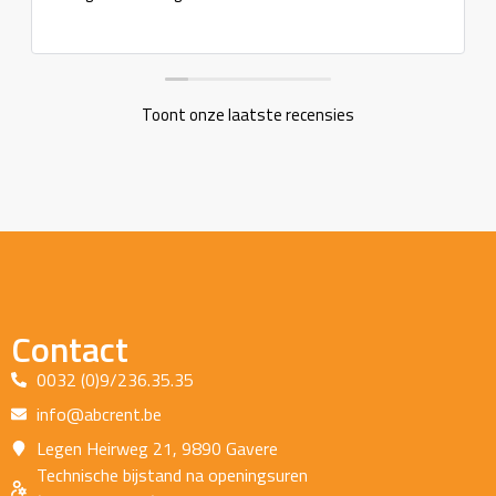
Toont onze laatste recensies
Contact
0032 (0)9/236.35.35
info@abcrent.be
Legen Heirweg 21, 9890 Gavere
Technische bijstand na openingsuren