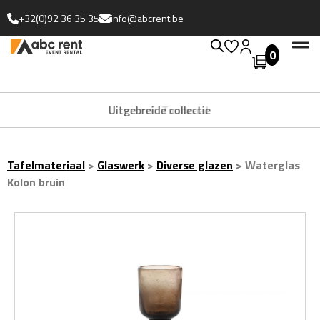
+32(0)92 36 35 35
info@abcrent.be
0
Uitgebreide collectie
Tafelmateriaal
>
Glaswerk
>
Diverse glazen
>
Waterglas
Kolon bruin