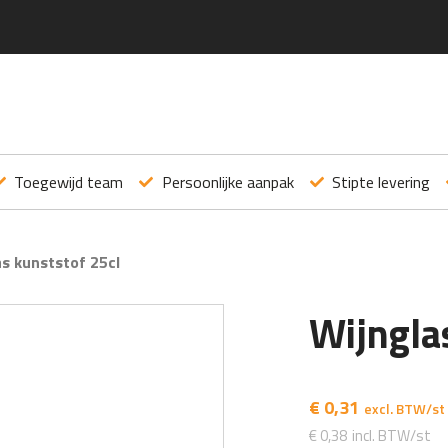
Toegewijd team
Persoonlijke aanpak
Stipte levering
s kunststof 25cl
Wijngla
€
0,31
€
0,38