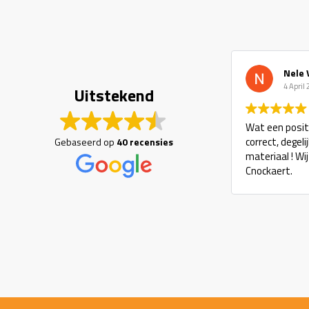
Nele 
4 April
Uitstekend
Wat een positi
correct, degel
Gebaseerd op
40 recensies
materiaal ! Wi
Cnockaert.