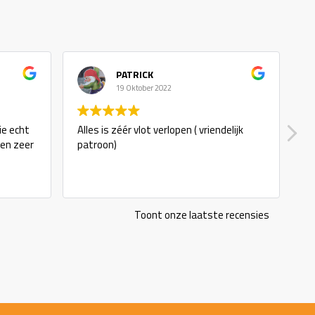
PATRICK
19 Oktober 2022
ie echt
Alles is zéér vlot verlopen ( vriendelijk
g
 en zeer
patroon)
Toont onze laatste recensies