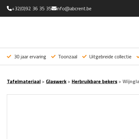
+32(0)92 36 35 35
info@abcrent.be
30 jaar ervaring
Toonzaal
Uitgebreide collectie
Tafelmateriaal
>
Glaswerk
>
Herbruikbare bekers
>
Wijngla