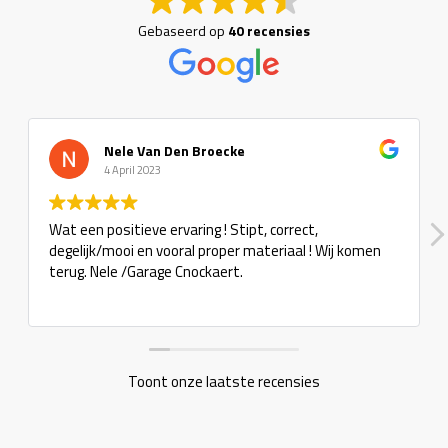
Gebaseerd op
40 recensies
 Broecke
Tuba Maga
6 Februari 2023
ing ! Stipt, correct,
Super zaak, dit zijn nog men
l proper materiaal ! Wij komen
ockaert.
Toont onze laatste recensies