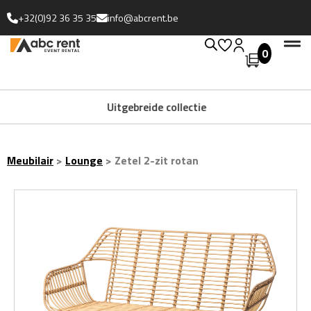
+32(0)92 36 35 35
info@abcrent.be
0
Uitgebreide collectie
Meubilair
>
Lounge
>
Zetel 2-zit rotan