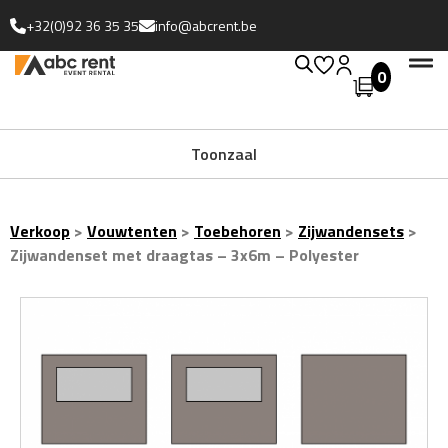
+32(0)92 36 35 35
info@abcrent.be
0
Uitgebreide collectie
Toonzaal
Verkoop
>
Vouwtenten
>
Toebehoren
>
Zijwandensets
>
Zijwandenset met draagtas – 3x6m – Polyester