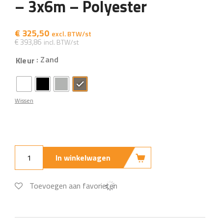
– 3x6m – Polyester
€
325,50
€
393,86
: Zand
Kleur
Wissen
In winkelwagen
Toevoegen aan favorieten