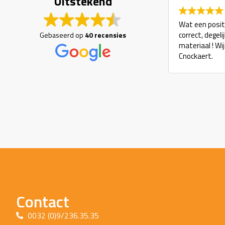
Uitstekend
Wat een positi
correct, degel
Gebaseerd op
40 recensies
materiaal ! Wi
Cnockaert.
Contact
0032 (0)9/236.35.35