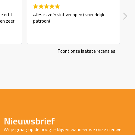
ie echt
Alles is zéér vlot verlopen ( vriendelijk
g
 en zeer
patroon)
Toont onze laatste recensies
Nieuwsbrief
Wil je graag op de hoogte blijven wanneer we onze nieuwe