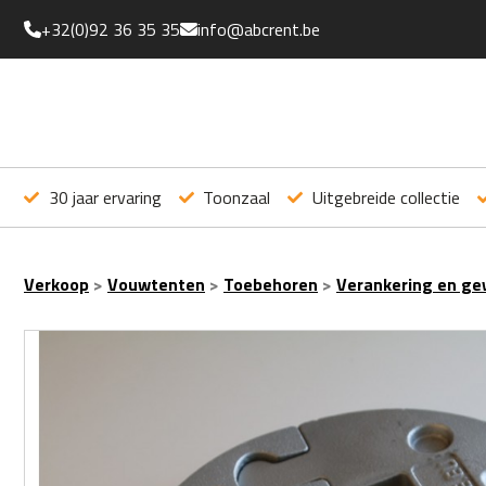
+32(0)92 36 35 35
info@abcrent.be
30 jaar ervaring
Toonzaal
Uitgebreide collectie
Verkoop
>
Vouwtenten
>
Toebehoren
>
Verankering en ge