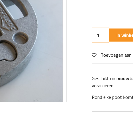
In win
Toevoegen aan 
Geschikt om
vouwten
verankeren
Rond elke poot komt