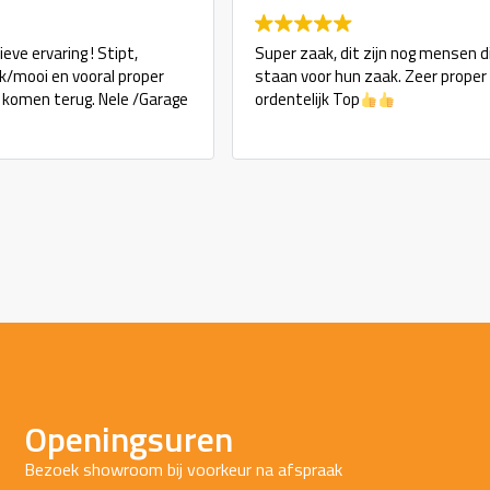
eve ervaring ! Stipt,
Super zaak, dit zijn nog mensen d
ijk/mooi en vooral proper
staan voor hun zaak. Zeer proper
j komen terug. Nele /Garage
ordentelijk Top
Openingsuren
Bezoek showroom bij voorkeur na afspraak