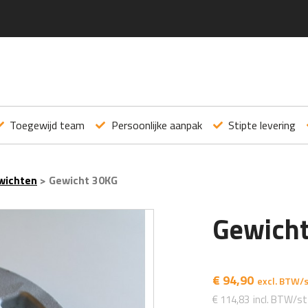
Toegewijd team
Persoonlijke aanpak
Stipte levering
wichten
>
Gewicht 30KG
Gewich
€
94,90
€
114,83