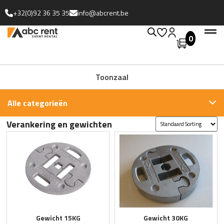
+32(0)92 36 35 35
info@abcrent.be
0
Uitgebreide collectie
Toonzaal
Alle categorieën
Verankering en gewichten
Gewicht 15KG
Gewicht 30KG