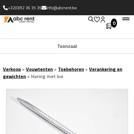
+32(0)92 36 35 35
info@abcrent.be
0
Toonzaal
Verkoop
>
Vouwtenten
>
Toebehoren
>
Verankering en
gewichten
>
Haring met lus