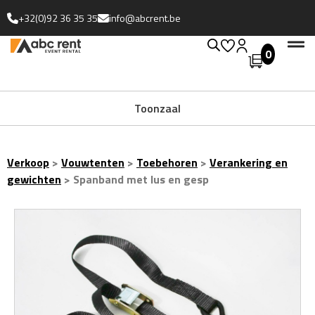
+32(0)92 36 35 35
info@abcrent.be
0
Toonzaal
Verkoop
>
Vouwtenten
>
Toebehoren
>
Verankering en
gewichten
>
Spanband met lus en gesp