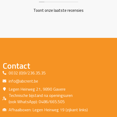
Toont onze laatste recensies
Contact
0032 (0)9/236.35.35
info@abcrent.be
Legen Heirweg 21, 9890 Gavere
Technische bijstand na openingsuren
(ook WhatsApp): 0486/665.505
Afhaalboxen: Legen Heirweg 19 (zijkant links)