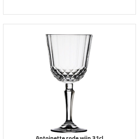
Antoinette rode wijn 31cl