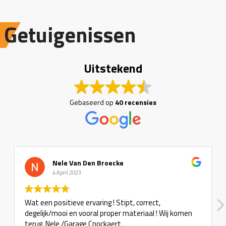
Getuigenissen
Uitstekend
Gebaseerd op
40 recensies
Nele Van Den Broecke
4 April 2023
Wat een positieve ervaring ! Stipt, correct,
S
degelijk/mooi en vooral proper materiaal ! Wij komen
terug. Nele /Garage Cnockaert.