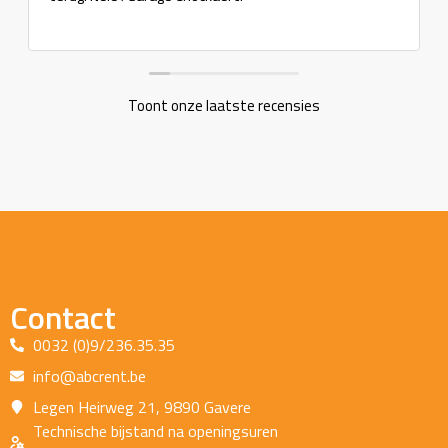
Toont onze laatste recensies
Contact
0032 (0)9/236.35.35
info@abcrent.be
Legen Heirweg 21, 9890 Gavere
Technische bijstand na openingsuren