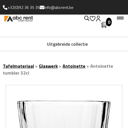
+32(0)92 36 35 35
info@abcrent.be
0
Uitgebreide collectie
Tafelmateriaal
>
Glaswerk
>
Antoinette
>
Antoinette
tumbler 32cl