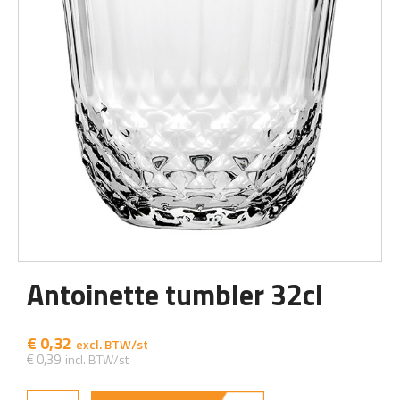
Antoinette tumbler 32cl
€
0,32
€
0,39