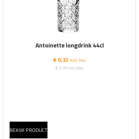
Antoinette longdrink 44cl
€ 0,32
excl. btw
€ 0,39
incl. btw
BEKIJK PRODUCT