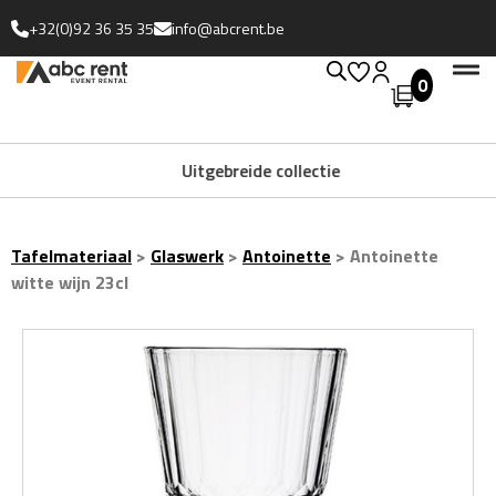
+32(0)92 36 35 35
info@abcrent.be
0
Uitgebreide collectie
Tafelmateriaal
>
Glaswerk
>
Antoinette
>
Antoinette
witte wijn 23cl