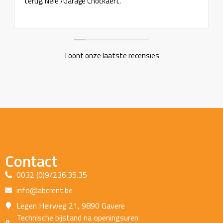
terug. Nele /Garage Cnockaert.
Toont onze laatste recensies
Contact
0032 (0)9/236.35.35
info@abcrent.be
Legen Heirweg 21, 9890 Gavere
Technische bijstand na openingsuren