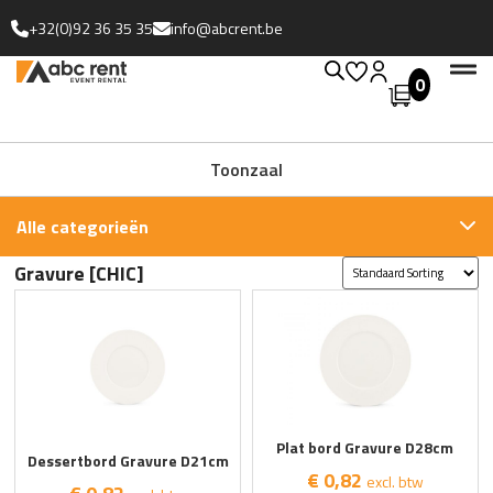
+32(0)92 36 35 35
info@abcrent.be
0
Toonzaal
Alle categorieën
Gravure [CHIC]
Plat bord Gravure D28cm
Dessertbord Gravure D21cm
€ 0,82
excl. btw