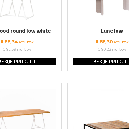
ood round low white
Lune low
€ 68,34
€ 66,30
excl. btw
excl. btw
€ 82,69
incl. btw
€ 80,22
incl. btw
BEKIJK PRODUCT
BEKIJK PRODUC