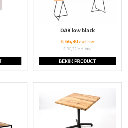
OAK low black
€ 66,30
excl. btw
€ 80,22
incl. btw
T
BEKIJK PRODUCT