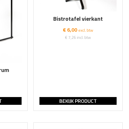
Bistrotafel vierkant
€ 6,00
excl. btw
€ 7,26
incl. btw
drum
T
BEKIJK PRODUCT