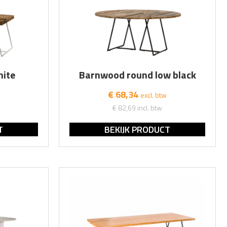
hite
Barnwood round low black
€ 68,34
excl. btw
€ 82,69
incl. btw
T
BEKIJK PRODUCT