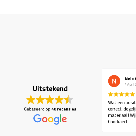
Nele 
4 April
Uitstekend
Wat een positi
correct, degel
Gebaseerd op
40 recensies
materiaal ! Wi
Cnockaert.