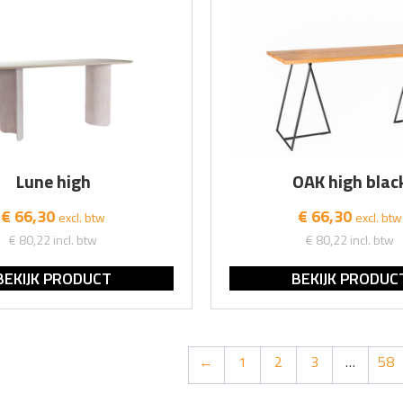
Lune high
OAK high blac
€ 66,30
€ 66,30
excl. btw
excl. btw
€ 80,22
incl. btw
€ 80,22
incl. btw
BEKIJK PRODUCT
BEKIJK PRODUC
←
1
2
3
…
58