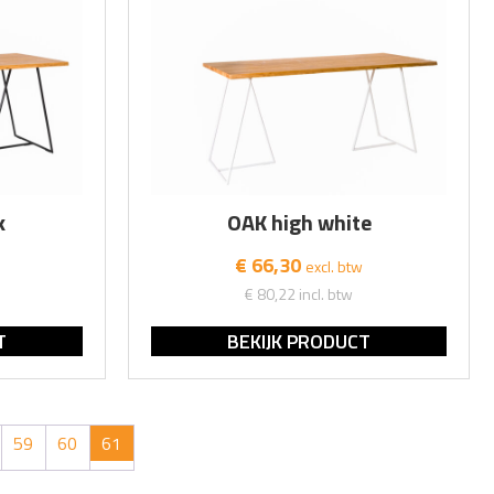
k
OAK high white
€ 66,30
excl. btw
€ 80,22
incl. btw
T
BEKIJK PRODUCT
59
60
61