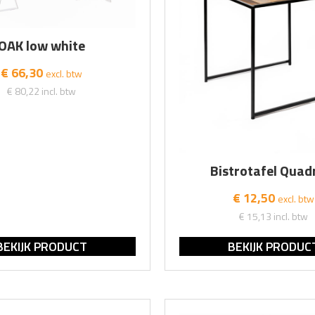
OAK low white
€ 66,30
excl. btw
€ 80,22
incl. btw
Bistrotafel Qua
€ 12,50
excl. btw
€ 15,13
incl. btw
BEKIJK PRODUCT
BEKIJK PRODUC