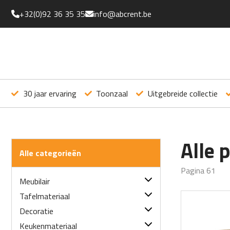
+32(0)92 36 35 35
info@abcrent.be
30 jaar ervaring
Toonzaal
Uitgebreide collectie
Alle 
Alle categorieën
Pagina 61
Meubilair
Tafels
Tafelmateriaal
Statafels
Linnen
Decoratie
Servetten
Sokkels
Bestek
Diverse deco
Keukenmateriaal