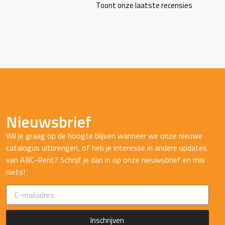
Toont onze laatste recensies
Nieuwsbrief
Wil je graag op de hoogte blijven wanneer we onze nieuwe
catalogus uitbrengen, of heb je interesse in andere updates
van ABC-Rent? Schrijf je dan in op onze nieuwsbrief en mis
niets!
Inschrijven