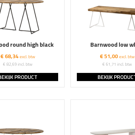
od round high black
Barnwood low w
€ 68,34
€ 51,00
excl. btw
excl. btw
€ 82,69
incl. btw
€ 61,71
incl. btw
BEKIJK PRODUCT
BEKIJK PRODUC