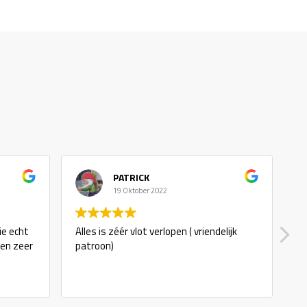
PATRICK
19 Oktober 2022
ie echt
Alles is zéér vlot verlopen ( vriendelijk
g
 en zeer
patroon)