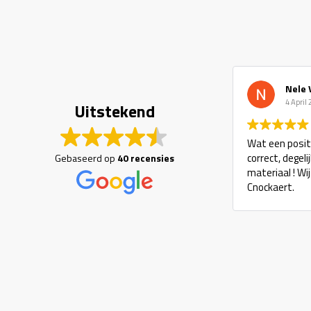
Nele 
4 April
Uitstekend
Wat een positi
correct, degel
Gebaseerd op
40 recensies
materiaal ! Wi
Cnockaert.