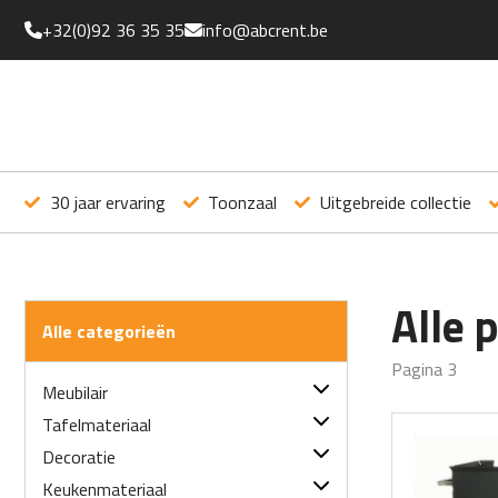
+32(0)92 36 35 35
info@abcrent.be
30 jaar ervaring
Toonzaal
Uitgebreide collectie
Alle 
Alle categorieën
Pagina 3
Meubilair
Tafels
Tafelmateriaal
Statafels
Linnen
Decoratie
Servetten
Sokkels
Bestek
Diverse deco
Keukenmateriaal