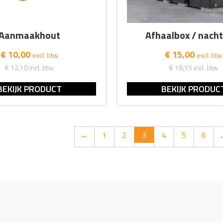
Aanmaakhout
Afhaalbox / nacht
€ 10,00
€ 15,00
excl. btw
excl. btw
€ 12,10
incl. btw
€ 18,15
incl. btw
BEKIJK PRODUCT
BEKIJK PRODUC
←
1
2
3
4
5
6