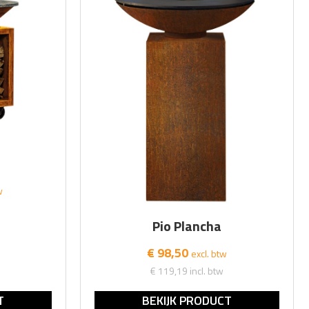
w
Pio Plancha
€ 98,50
excl. btw
€ 119,19
incl. btw
T
BEKIJK PRODUCT