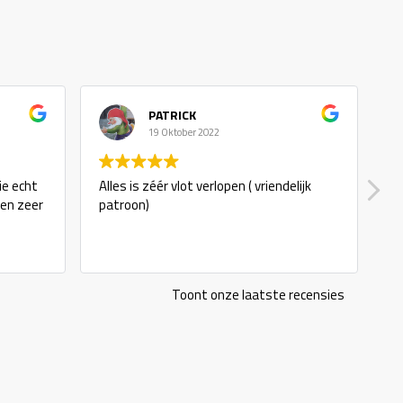
PATRICK
19 Oktober 2022
ie echt
Alles is zéér vlot verlopen ( vriendelijk
g
 en zeer
patroon)
Toont onze laatste recensies