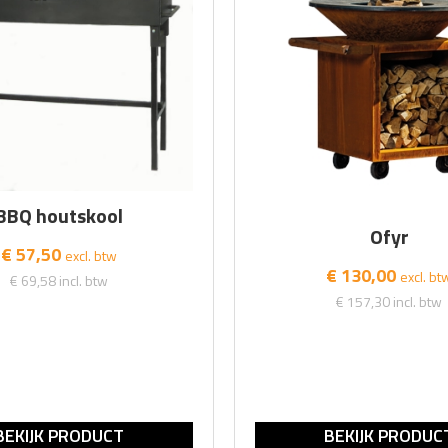
BBQ houtskool
Ofyr
€ 57,50
excl. btw
€ 130,00
excl. bt
€ 69,58
incl. btw
€ 157,30
incl. btw
BEKIJK PRODUCT
BEKIJK PRODUC