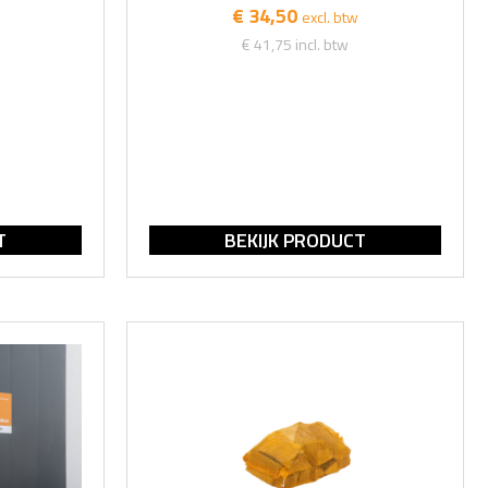
€ 34,50
excl. btw
€ 41,75
incl. btw
T
BEKIJK PRODUCT