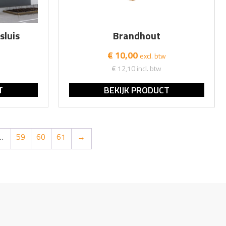
sluis
Brandhout
€ 10,00
excl. btw
€ 12,10
incl. btw
T
BEKIJK PRODUCT
…
59
60
61
→