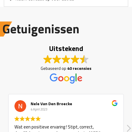
Getuigenissen
Uitstekend
Gebaseerd op
40 recensies
Nele Van Den Broecke
4 April 2023
 een positieve ervaring ! Stipt, correct,
Super zaa