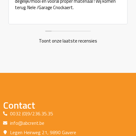
gelijk/mooi en vooral proper materiaal ! Wij komen
rug. Nele /Garage Cnockaert.
Toont onze laatste recensies
Contact
0032 (0)9/236.35.35
info@abcrent.be
Legen Heirweg 21, 9890 Gavere