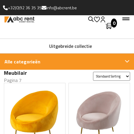
+32(0)92 36 35 35
info@abcrent.be
0
Uitgebreide collectie
Alle categorieën
Meubilair
Pagina 7