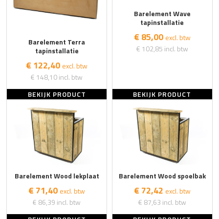
Barelement Wave
tapinstallatie
€ 85,00
excl. btw
Barelement Terra
€ 102,85
incl. btw
tapinstallatie
€ 122,40
excl. btw
€ 148,10
incl. btw
BEKIJK PRODUCT
BEKIJK PRODUCT
Barelement Wood lekplaat
Barelement Wood spoelbak
€ 71,40
€ 72,42
excl. btw
excl. btw
€ 86,39
incl. btw
€ 87,63
incl. btw