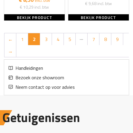
excl. btw
€ 9,68
incl. btw
€ 10,29
incl. btw
BEKIJK PRODUCT
BEKIJK PRODUCT
…
←
1
2
3
4
5
7
8
9
→
Handleidingen
Bezoek onze showroom
Neem contact op voor advies
Getuigenissen