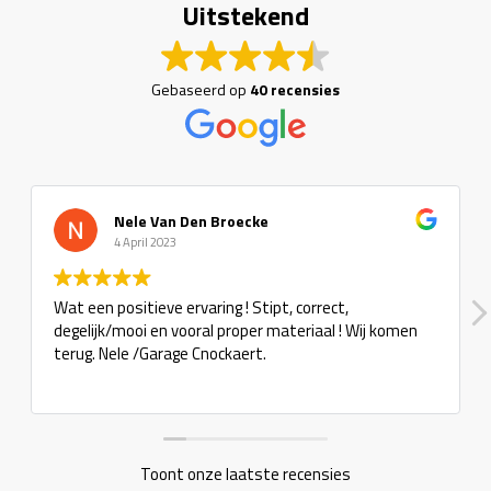
Uitstekend
Gebaseerd op
40 recensies
Den Broecke
Tuba Maga
6 Februari 2023
rvaring ! Stipt, correct,
Super zaak, dit zijn nog
ooral proper materiaal ! Wij komen
e Cnockaert.
Toont onze laatste recensies